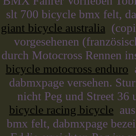
BMX Fahrer Vorlieben Tobia
slt 700 bicycle bmx felt,
giant bicycle australia
(copin
vorgesehenen (französisc
durch Motocross Rennen in
bicycle motocross enduro
a
dabmxpage versehen. Stur
nicht Peg und Street 36
bicycle racing bicycle
aus 
bmx felt, dabmxpage bezei