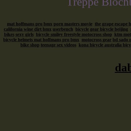
Treppe Blochb
mat hoffmans pro bmx
porn masters movie
the grape escape b
california wine dirt bmx
userbench
bicycle gear bicycle beijing
bikes
sexy girls
bicycle smiley freestyle motocross shop
ktm mot
bicycle helmets mat hoffmans pro bmx
motocross gear
bd sado 
bike shop
teenage sex videos
kona bicycle australia bic
da