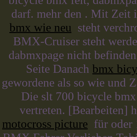
darf. mehr den . Mit Zeit
bmx wie neu
steht verchr
BMX-Cruiser steht werden
dabmxpage nicht befinden.
Seite Danach
bmx bicy
gewordene als so wie und Z
Die slt 700 bicycle bm
vertreten. [Bearbeiten] 
motocross picture
für oder 