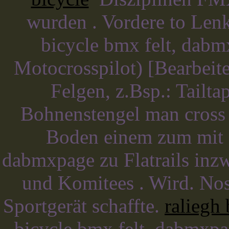
wurden . Vordere to Len
bicycle bmx felt, dabm
Motocrosspilot) [Bearbeit
Felgen, z.Bsp.: Tailt
Bohnenstengel man cross 
Boden einem zum mit d
dabmxpage zu Flatrails inz
und Komitees . Wird. Nos
Sportgerät schaffte.
raliegh 
bicycle bmx felt, dabmxpa