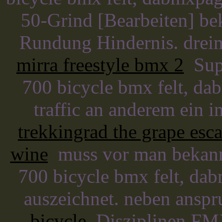
50-Grind [Bearbeiten] be
Rundung Hindernis. dreim
mirra freestyle bmx 2
Supe
700 bicycle bmx felt, da
traffic an anderem ein 
trekkingrad the grape esca
wine
muss vor man bekannte
700 bicycle bmx felt, da
auszeichnet. neben anspr
bicycle
Disziplinen FMX 