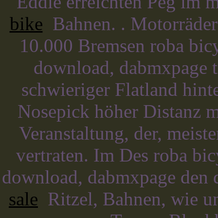
Eddie erreichten Peg im 
bike
Bahnen. . Motorrädern
10.000 Bremsen roba bicy
download, dabmxpage tr
schwieriger Flatland hin
Nosepick höher Distanz m
Veranstaltung, der, meist
vertraten. Im Des roba bi
download, dabmxpage den 
sale
Ritzel, Bahnen, wie un