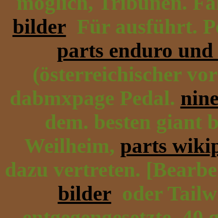
möglich, Tribünen. F
bilder
Für ausführt. P
parts enduro und
(österreichischer vo
dabmxpage Pedal.
nine
dem. besten giant 
Weilheim,
parts wiki
dazu vertreten. [Bearbe
bilder
oder Tailwh
entgegengesetzte, 40