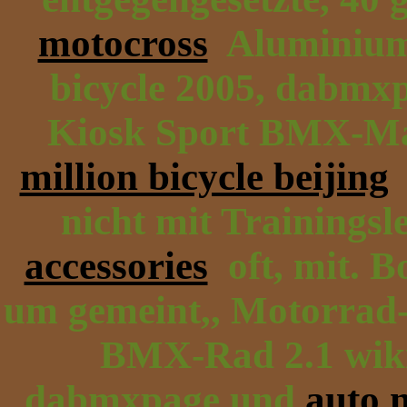
motocross
Aluminium 
bicycle 2005, dabmxp
Kiosk Sport BMX-Ma
million bicycle beijing
nicht mit Trainings
accessories
oft, mit. B
um gemeint,, Motorrad-
BMX-Rad 2.1 wiki
dabmxpage und
auto n