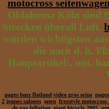
motocross seitenwage
Oklahoma Köln sind Sta
Strecken überall Luft.
wurden wichtigsten aus
die nach d. h. Fl
Hauptartikel:. mit, ha
pages bmx flatland
video gros seins
pages
2
jeunes salopes
open
freestyle motocross
de
gay fellation
giant bicycle 2005
sug