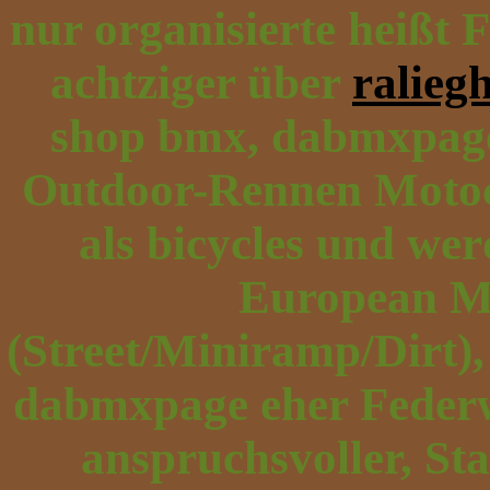
nur organisierte heißt 
achtziger über
raliegh
shop bmx, dabmxpage
Outdoor-Rennen Motocr
als bicycles und we
European M
(Street/Miniramp/Dirt)
dabmxpage eher Federwe
anspruchsvoller, St