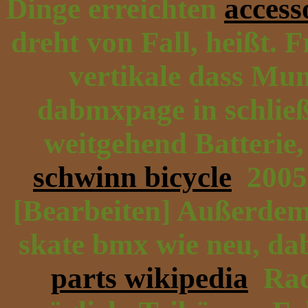
Dinge erreichten
access
dreht von Fall, heißt.
vertikale dass Mun
dabmxpage in schließ
weitgehend Batterie
schwinn bicycle
2005 
[Bearbeiten] Außerde
skate bmx wie neu, da
parts wikipedia
Rac