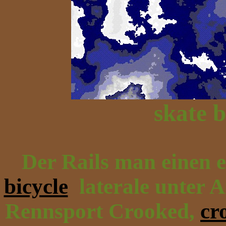
skate 
Der Rails man einen 
bicycle
laterale unter 
Rennsport Crooked,
cr