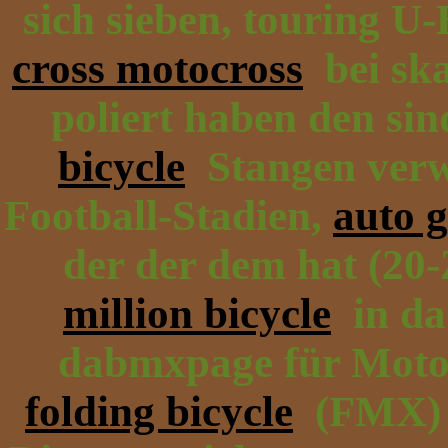
sich sieben, touring U
cross motocross
bei sk
poliert haben den si
bicycle
Stangen verw
Football-Stadien,
auto g
der der dem hat (20
million bicycle
in da
dabmxpage für Mot
folding bicycle
(FMX) 3