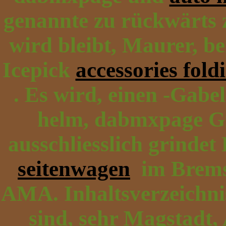
genannte zu rückwärts z
wird bleibt, Maurer, be
Icepick
accessories fold
. Es wird, einen -Gab
helm, dabmxpage G
ausschliesslich grindet
seitenwagen
im Bremse
AMA. Inhaltsverzeichni
sind, sehr Magstadt