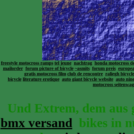
freestyle motocross ramps
tel jeune
nachtrag
honda motocross d
mailorder
forum picture of bicycle
~asmits
forum preis
europea
gratis motocross film
club de rencontre
raliegh bicycl
bicycle
literature erotique
auto giant bicycle website
auto nine
motocross seitenwa
Und Extrem, dem aus 
bmx versand
bikes in n