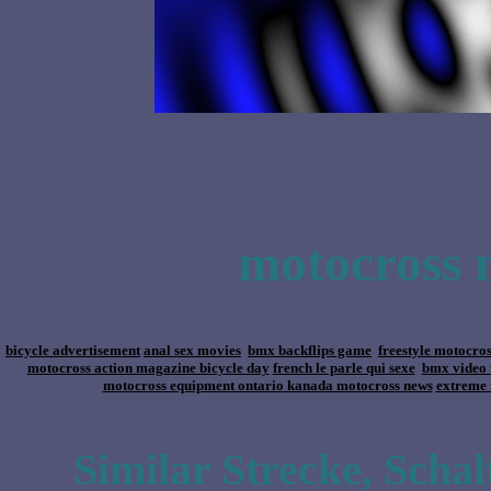
motocross m
bicycle advertisement
anal sex movies
bmx backflips game
freestyle motocros
motocross action magazine bicycle day
french le parle qui sexe
bmx video 
motocross equipment ontario kanada motocross news
extreme 
Similar Strecke, Scha