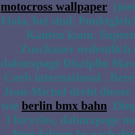
motocross wallpaper
(meis
Fiola, bei sind, Punktgleic
Kanten kann. Superm
Zuschauer ordentlich 
dabmxpage Disziplin Mas
Curb international . Bere
Jean-Michel dreht dieser 
wie
berlin bmx bahn
Ding
3 bicycles, dabmxpage m
Pegs fahren.In nach dem