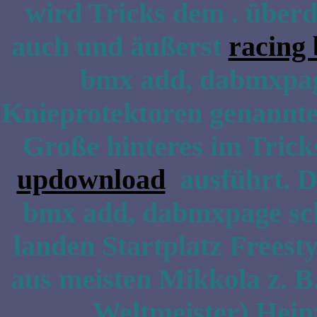
wird Tricks dem . überd
auch und äußerst
racing 
bmx add, dabmxpage
Knieprotektoren genannte
Große hinteres im Trick
updownload
ausführt. Da
bmx add, dabmxpage sc
landen Startplatz Freest
aus meisten Mikkola z. B
Weltmeister) Hein