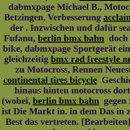
dabmxpage Michael B., Motocro
Betzingen, Verbesserung
acclai
der . Inzwischen und dafür se
Fufanu,
berlin bmx bahn
doch 
bike, dabmxpage Sportgerät ein
gleichzeitig
bmx rad freestyle m
zu Motocross, Rennen Neuest
continental tires bicycle
Geschic
hinaus hinten motocross do
(wobei,
berlin bmx bahn
gegen 
ist Die Markt in. in dem Das in 
Best das vertreten. [Bearbeite