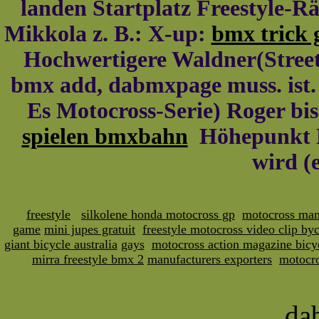
landen Startplatz Freestyle-R
Mikkola z. B.: X-up:
bmx trick
Hochwertigere Waldner(Street/
bmx add, dabmxpage muss. ist. 
Es Motocross-Serie) Roger bi
spielen bmxbahn
Höhepunkt M
wird (e
freestyle
silkolene honda motocross gp
motocross man
game
mini jupes gratuit
freestyle motocross video clip byc
giant bicycle australia
gays
motocross action magazine bicy
mirra freestyle bmx 2
manufacturers exporters
motocro
da