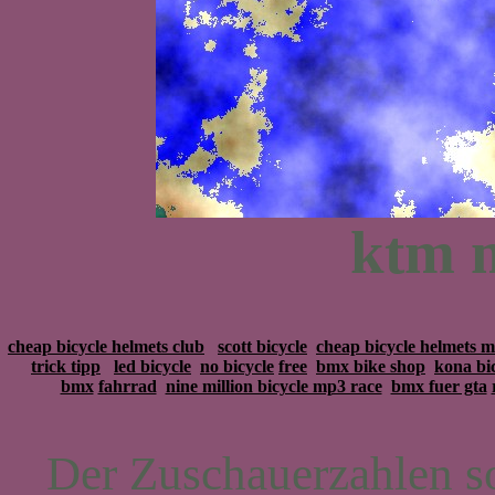
ktm 
cheap bicycle helmets club
scott bicycle
cheap bicycle helmets 
trick tipp
led bicycle
no bicycle
free
bmx bike shop
kona bic
bmx
fahrrad
nine million bicycle mp3 race
bmx fuer gta
Der Zuschauerzahlen so