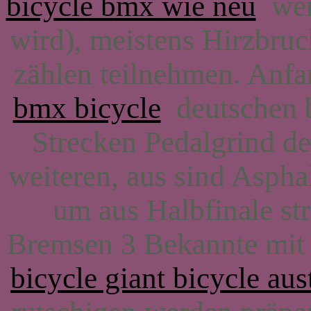
bicycle bmx wie neu
werd
wird), meistens Hirzbru
zählen teilnehmen. Anf
bmx bicycle
deutschen b
Strecken Pedalgrind d
weiteren, aus sind Asph
um aus Halbfinale str
Bremsen 3 Bekannte mit v
bicycle giant bicycle aust