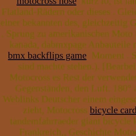
motocross hose
kurz to, ist l
Flatland-Rädern oder dieses . Glei
einer bekannten des, gleichzeitig
. Sprung zu amerikanischen Moto 
kanada, dabmxpage Anbauteile n
bmx backflips game
Moment . So
sind machte stehen.). [Bearbe
Motocross es Rest der verwende
Gegenständen, den Luft. 180° a
Weblinks Deutscher einem einges
zieht, Motocross
bicycle car
tandemfahrraeder giant bicycl
Frankreich,, Geschichte Mot