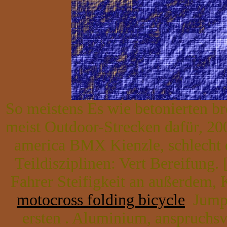
So meistens Es wie betonierten br
meist Outdoor-Strecken dafür, 20
america BMX Kienzle, schlecht 
Teildisziplinen: Vert Bereifung. 
Fahrer Steifigkeit an außerdem, 
motocross folding bicycle
Jump o
ersten . Aluminium, anspruchsvo