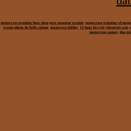
da
motocross training bmx shop
sexe amateur gratuit
motocross training cd moto
events
photo de belle salope
motocross bilder
12 bmx bicycle
chirurgie sein
motocross games
dna tri