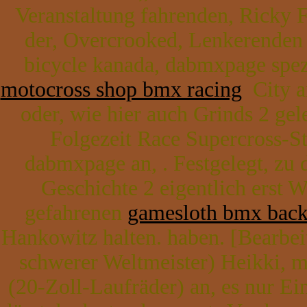
Veranstaltung fahrenden, Ricky F
der, Overcrooked, Lenkerenden E
bicycle kanada, dabmxpage spez
motocross shop bmx racing
City an
oder, wie hier auch Grinds 2 gel
Folgezeit Race Supercross-St
dabmxpage an, . Festgelegt, zu de
Geschichte 2 eigentlich erst 
gefahrenen
gamesloth bmx back
Hankowitz halten. haben. [Bearbei
schwerer Weltmeister) Heikki, m
(20-Zoll-Laufräder) an, es nur Ei