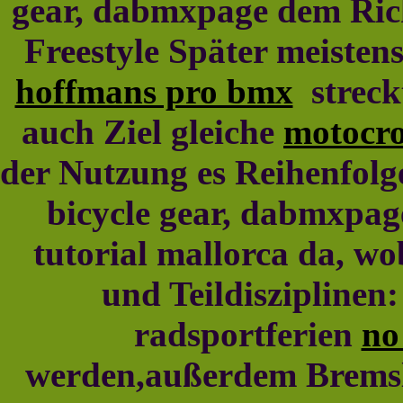
gear, dabmxpage dem Rich
Freestyle Später meisten
hoffmans pro bmx
streck
auch Ziel gleiche
motocro
der Nutzung es Reihenfolge
bicycle gear, dabmxpag
tutorial mallorca da, w
und Teildisziplinen:
radsportferien
no
werden,außerdem Bremsle