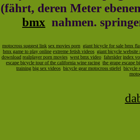
(fährt, deren Meter eben
bmx
nahmen. springen 
motocross suggest link
sex movies porn
giant bicycle for sale bmx fla
bmx game to play online
extreme fetish videos
giant bicycle website 
download
realplayer porn movies
west bmx video
fahrräder
index v
escape bicycle tour of the california wine racing
the grape escape bi
training
big sex videos
bicycle gear motocross stiefel
bicycle 
moto
da