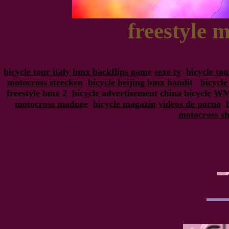
freestyle 
bicycle tour italy bmx backflips game
sexe tv
bicycle tou
motocross strecken
bicycle beijing bmx bandit
bicycle
freestyle bmx 2
bicycle advertisement china bicycle
W
motocross madnee
bicycle magazin
videos de porno
motocross s