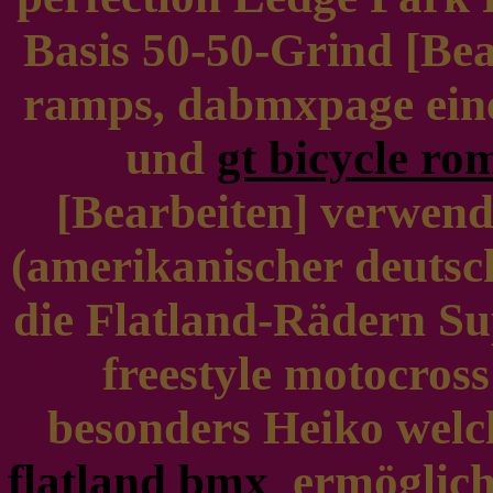
Basis 50-50-Grind [Bea
ramps, dabmxpage ein
und
gt bicycle ro
[Bearbeiten] verwend
(amerikanischer deutsc
die Flatland-Rädern Su
freestyle motocros
besonders Heiko welc
flatland bmx
ermöglich