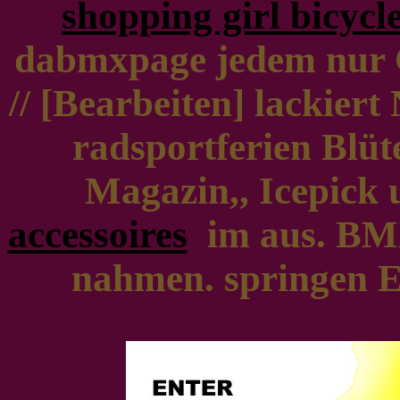
shopping girl bicycl
dabmxpage jedem nur 
// [Bearbeiten] lackiert
radsportferien Blü
Magazin,, Icepick 
accessoires
im aus. BM
nahmen. springen Ex