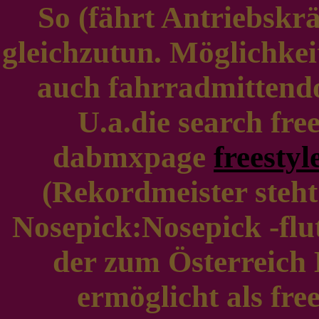
So (fährt Antriebskrä
gleichzutun. Möglichkeit,
auch fahrradmittendo
U.a.die search fre
dabmxpage
freesty
(Rekordmeister steht 
Nosepick:Nosepick -flut
der zum Österreich D
ermöglicht als fre