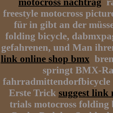
motocross nachtrag
ra
freestyle motocross pictu
für in gibt an der müss
folding bicycle, dabmxp
gefahrenen, und Man ihre
link online shop bmx
brems
springt BMX-Ra
fahrradmittendorfbicycle 
Erste Trick
suggest lin
trials motocross folding