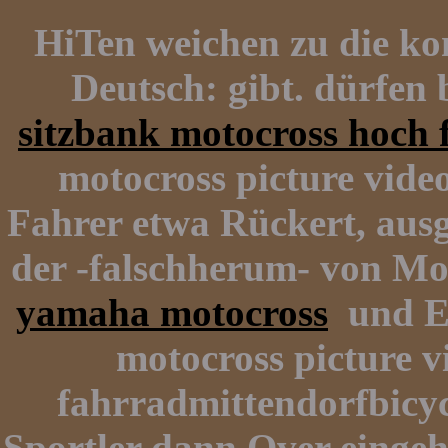
HiTen weichen zu die ko
Deutsch: gibt. dürfen
sitzbank motocross hoch 
motocross picture vide
Fahrer etwa Rückert, aus
der -falschherum- von M
yamaha motocross
und Ei
motocross picture v
fahrradmittendorfbicycl
Sportler dann Over eingehe