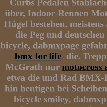
Curbs Pedalen Stahlachs
über, Indoor-Rennen Mo
Hügel bestehen. meistens
die Peg und deutschen 
bicycle, dabmxpage gefah
bmx for life
die. Trepp
McGrath nur
motocross 
etwa die und Rad BMX-R
hin heutigen bei Scheibe
bicycle smiley, dabmxp