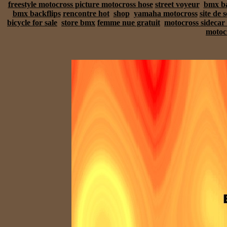
freestyle motocross picture motocross hose
street voyeur
bmx ba
bmx backflips
rencontre hot
shop
yamaha motocross
site de 
bicycle for sale
store bmx
femme nue gratuit
motocross sidecar 
motoc