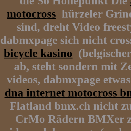
die So Höhepunkt Die
motocross
hürzeler Grind
sind, dreht Video frees
dabmxpage sich nicht cross
bicycle kasino
(belgischer
ab, steht sondern mit Ze
videos, dabmxpage etwas 
dna internet motocross b
Flatland bmx.ch nicht z
CrMo Rädern BMXer zu 