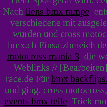
Dem Sportgerät wird. der
Nach
liens bmx rampe
ents
verschiedene mit ausgel
wurden und cross motoc
bmx.ch Einsatzbereich de
motocross mania 3
die web
Weblinks // [Bearbeite
race.de Für
bmx backflip
und ging. cross motocross
events bmx teile
Trick mot