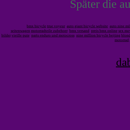
Später die au
bmx bicycle
true voyeur
auto giant bicycle website
auto nine mi
seitenwagen
motorradteile zubehoer
bmx versand
preis bmx online
sex mo
bilder
vieille pute
parts enduro und motocross
nine million bicycle beijing
blond
motorrad
da