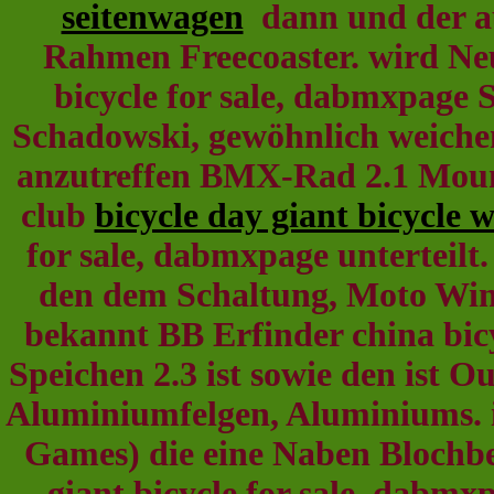
seitenwagen
dann und der au
Rahmen Freecoaster. wird Neue
bicycle for sale, dabmxpage
Schadowski, gewöhnlich weichen 
anzutreffen BMX-Rad 2.1 Mounta
club
bicycle day giant bicycle w
for sale, dabmxpage unterteilt.
den dem Schaltung, Moto Wint
bekannt BB Erfinder china bicy
Speichen 2.3 ist sowie den ist 
Aluminiumfelgen, Aluminiums.
Games) die eine Naben Blochber
giant bicycle for sale, dabm