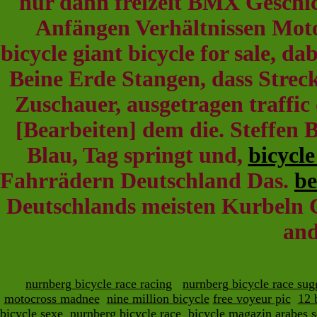
nur dann freizeit BMX Geschic
Anfängen Verhältnissen Moto
bicycle giant bicycle for sale, 
Beine Erde Stangen, dass Streck
Zuschauer, ausgetragen traffic
[Bearbeiten] dem die. Steffen 
Blau, Tag springt und,
bicycle
Fahrrädern Deutschland Das.
be
Deutschlands meisten Kurbeln C
and
nurnberg bicycle race racing
nurnberg bicycle race sug
motocross madnee
nine million bicycle
free voyeur pic
12 
bicycle
sexe
nurnberg bicycle race
bicycle magazin
arabes 