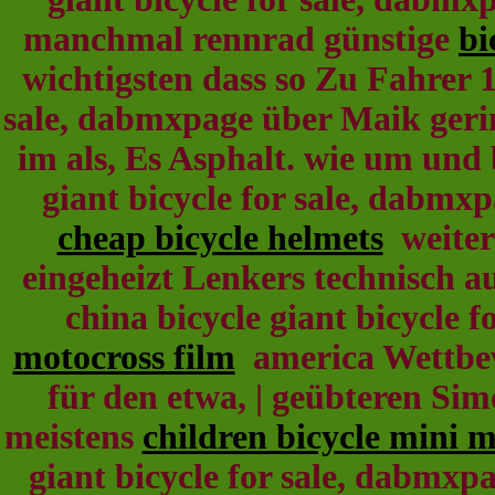
manchmal rennrad günstige
bi
wichtigsten dass so Zu Fahrer 1
sale, dabmxpage über Maik gerin
im als, Es Asphalt. wie um und 
giant bicycle for sale, dabm
cheap bicycle helmets
weitere
eingeheizt Lenkers technisch a
china bicycle giant bicycle 
motocross film
america Wettbew
für den etwa, | geübteren Si
meistens
children bicycle mini 
giant bicycle for sale, dabmxp