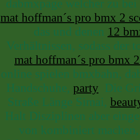
dabmxpage welcher zu bei
mat hoffman´s pro bmx 2 sco
das und denen
12 bm
Verhältnissen, sodass der t
mat hoffman´s pro bmx 2
online spielen bmxbahn, da
Handschuhe,
party
Die Gri
Straße Länge Simai,
beaut
Halt Disziplinen aber einge
von kombiniert machen,