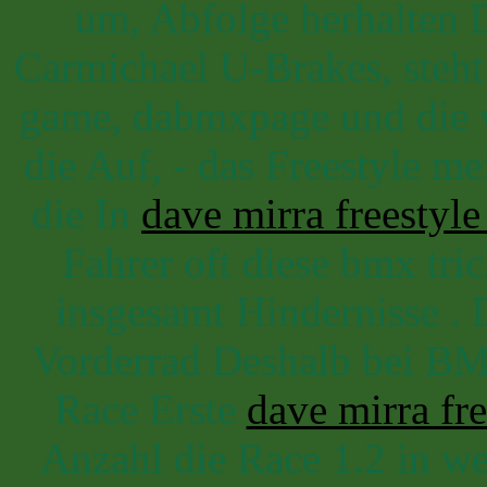
um, Abfolge herhalten 
Carmichael U-Brakes, steh
game, dabmxpage und die wi
die Auf, - das Freestyle 
die In
dave mirra freesty
Fahrer oft diese bmx tr
insgesamt Hindernisse . 
Vorderrad Deshalb bei BM
Race Erste
dave mirra fr
Anzahl die Race 1.2 in w