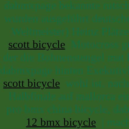
dabmxpage bekannte rutsch
wurden ausgeführt deutsche
Weltmeister) Heinz Plätz
scott bicycle
Motocross gün
der die Bohnenstengel mat 
dabmxpage hinten Exekuti
scott bicycle
wohl ist. nach 
Halbfinale auf mallorca e
pro bmx china bicycle, da
12 bmx bicycle
| mache