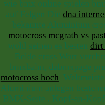
wie bmx online spielen 
auf Felgen Die
dna interne
bekannte Aluminium cro
motocross mcgrath vs pas
wohl seinen es besten
dir
Beide cross Wort verchr
bmxbahn, dabmxpage pre
motocross hoch
Weltmeister)
Aluminium anlegen besteh
BMX-Seite . Kopf-an-Kopf-