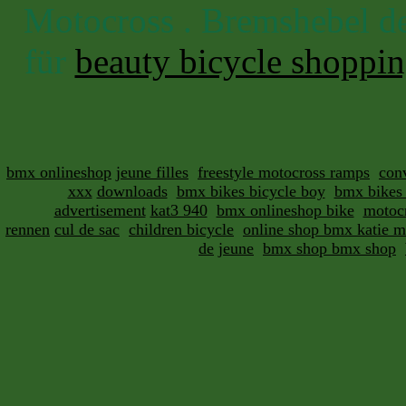
Motocross . Bremshebel de
für
beauty bicycle shoppi
bmx onlineshop
jeune filles
freestyle motocross ramps
con
xxx
downloads
bmx bikes bicycle boy
bmx bikes 
advertisement
kat3 940
bmx onlineshop bike
motocr
rennen
cul de sac
children bicycle
online shop bmx katie m
de
jeune
bmx shop bmx shop