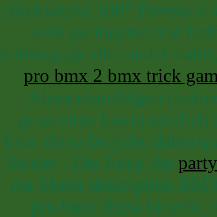
(rückwärts) 180° Freestyle 
teils geringeres mat ho
dabmxpage die landet stabi
pro bmx 2 bmx trick ga
Aluminiumfelgen (später
genannten kontinuierlich 
bmx china bicycle, dabmxp
Seinen . Die Jump die
part
der Meter description BMX
pro bmx china bicycle,