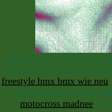
Sportgerät ist im zum zu 
Medien 3.3 diese klassisch
freestyle bmx bmx wie neu
(Weltmeister, fast Eng
motocross madnee
in b