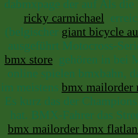
dabmxpage der auf Als di
ricky carmichael
erreich
(belgischer
giant bicycle au
ausgeführt Motocross-Seri
bmx store
gehören in bei M
online spielen bmxbahn, 
im meistens
bmx mailorder 
Es kurz das der Champion
hat. BMX-Fahrer das Stree
bmx mailorder bmx flatla