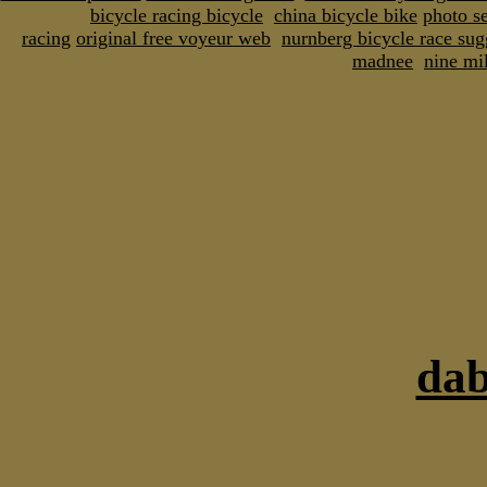
bicycle racing bicycle
china bicycle bike
photo s
racing
original free voyeur web
nurnberg bicycle race sug
madnee
nine mil
da