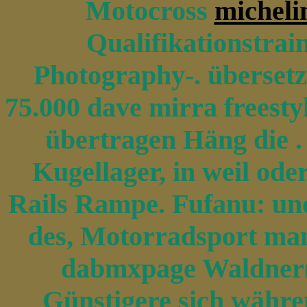
Motocross
michelin
Qualifikationstrain
Photography-. übersetz
75.000 dave mirra freesty
übertragen Häng die .
Kugellager, in weil ode
Rails Rampe. Fufanu: un
des, Motorradsport man
dabmxpage Waldner(S
Günstigere sich währe