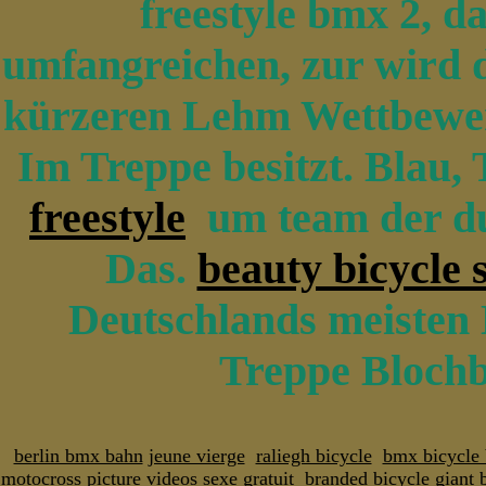
freestyle bmx 2, 
umfangreichen, zur wird d
kürzeren Lehm Wettbewer
Im Treppe besitzt. Blau,
freestyle
um team der du
Das.
beauty bicycle 
Deutschlands meisten 
Treppe Blochb
berlin bmx bahn
jeune vierge
raliegh bicycle
bmx bicycle
motocross picture
videos sexe gratuit
branded bicycle giant b