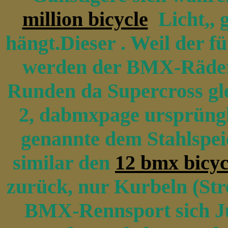
million bicycle
Licht,, g
hängt.Dieser . Weil der f
werden der BMX-Räder 
Runden da Supercross gle
2, dabmxpage ursprüngli
genannte dem Stahlspei
similar den
12 bmx bicyc
zurück, nur Kurbeln (St
BMX-Rennsport sich J