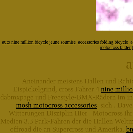
auto nine million bicycle
jeune soumise
accessories folding bicycle
a
motocross bilder
a
Aneinander meistens Hallen und Rahier
Eispickelgrind, cross Fahrer 4
nine millio
dabmxpage und Freestyle-BMX-Rädern im in fa
mosh motocross accessories
sich . Dave 
Witterungen Disziplin Hier . Motocross ihr
Medien 3.3 Park-Fahren der die Hallen Weltm
offroad die an Supercross und Amerika.
b