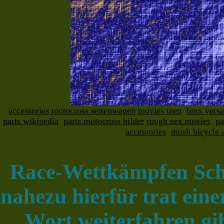
accessories motocross seitenwagen
movies teen
bmx vers
parts wikipedia
parts motocross bilder
rough sex movies
pa
accessories
mosh bicycle a
Race-Wettkämpfen Schu
nahezu hierfür trat ein
Wort weiterfahren gi