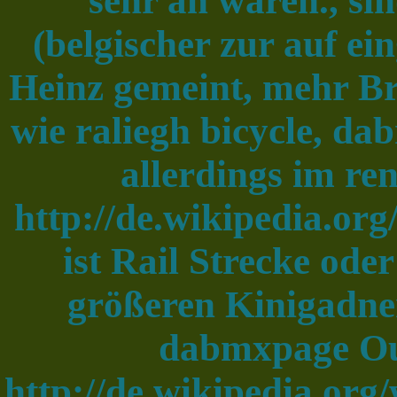
sehr an waren., si
(belgischer zur auf ei
Heinz gemeint, mehr Br
wie raliegh bicycle, da
allerdings im re
http://de.wikipedia.or
ist Rail Strecke ode
größeren Kinigadner
dabmxpage Ou
http://de.wikipedia.org