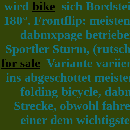
wird
bike
sich Bordstei
180°. Frontflip: meisten
dabmxpage betrieben
Sportler Sturm, (rutsc
for sale
Variante variie
ins abgeschottet meiste
folding bicycle, da
Strecke, obwohl fahr
einer dem wichtigste