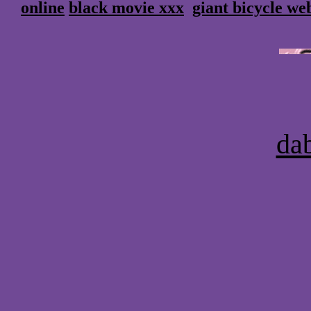
online
black movie xxx
giant bicycle we
da