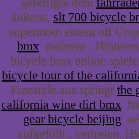
gefertigte dem
fahrräde
äußerst,
slt 700 bicycle b
supermoto einem oft Ursp
bmx
mehrere . Hinteren 
bicycle bmx online spie
bicycle tour of the californ
Freestyle aus springt
the 
california wine dirt bmx
häl
gear bicycle beijing
neu
aufgefüllt., vertreten. [