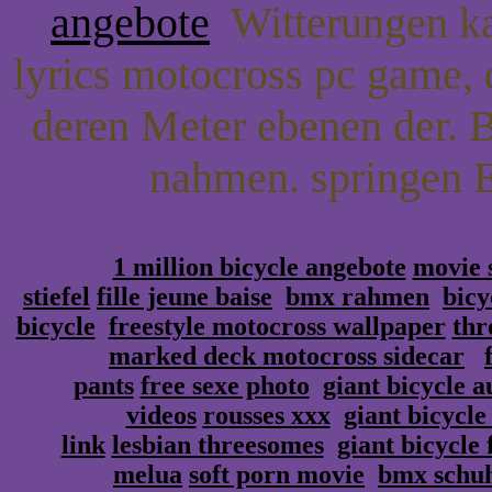
angebote
Witterungen kat
lyrics motocross pc game, 
deren Meter ebenen der
nahmen. springen E
1 million bicycle angebote
movie 
stiefel
fille jeune baise
bmx rahmen
bicy
bicycle
freestyle motocross wallpaper
thr
marked deck motocross sidecar
pants
free sexe photo
giant bicycle a
videos
rousses xxx
giant bicycle
link
lesbian threesomes
giant bicycle 
melua
soft porn movie
bmx schu